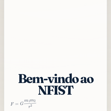
Bem-vindo ao
NFIST
2
r
2
m
1
m
G
=
F