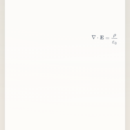
∇
⋅
E
=
ρ
ε
0