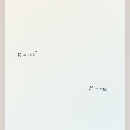
2
c
m
=
E
F
=
m
a