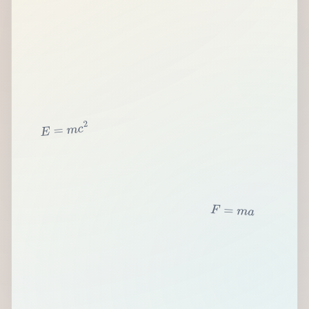
2
c
m
=
E
F
=
m
a