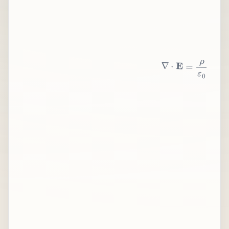
∇
⋅
E
=
ρ
ε
0