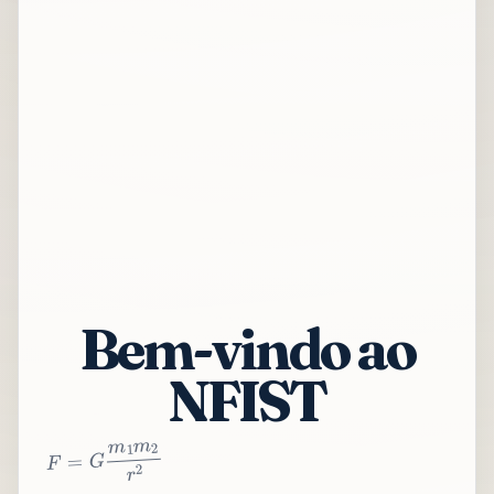
Bem-vindo ao
NFIST
2
r
2
m
1
m
G
=
F