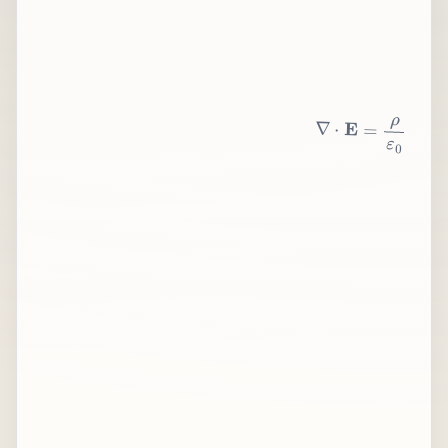
∇
⋅
E
=
ρ
ε
0