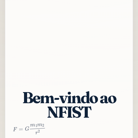
Bem-vindo ao
NFIST
2
r
2
m
1
m
G
=
F