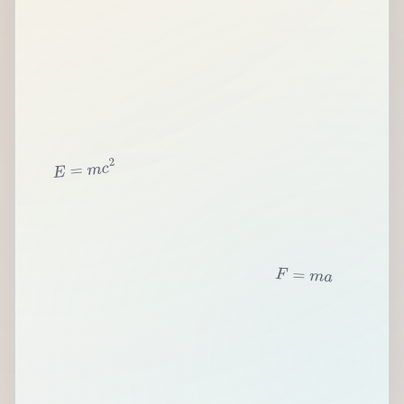
2
c
m
=
E
F
=
m
a