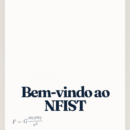
Bem-vindo ao
NFIST
2
r
2
m
1
m
G
=
F