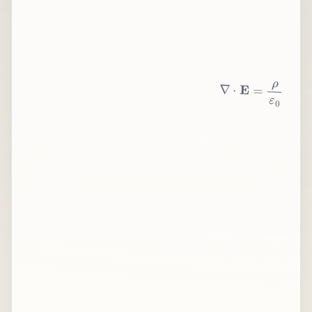
∇
⋅
E
=
ρ
ε
0