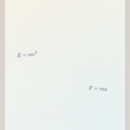
2
c
m
=
E
F
=
m
a