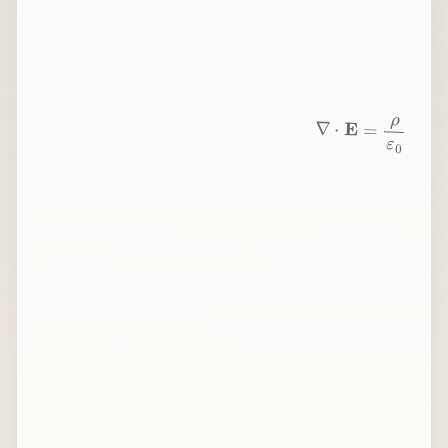
∇
⋅
E
=
ρ
ε
0