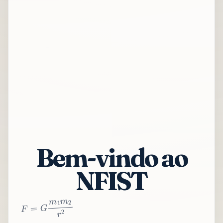
Bem-vindo ao
NFIST
2
r
2
m
1
m
G
=
F