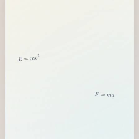
2
c
m
=
E
F
=
m
a