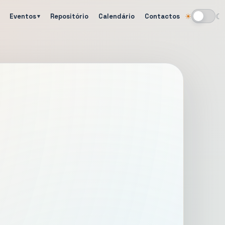
Eventos
Repositório
Calendário
Contactos
☀
☾
Alternar tema