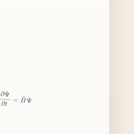
∂
Ψ
∂
t
=
H
^
Ψ