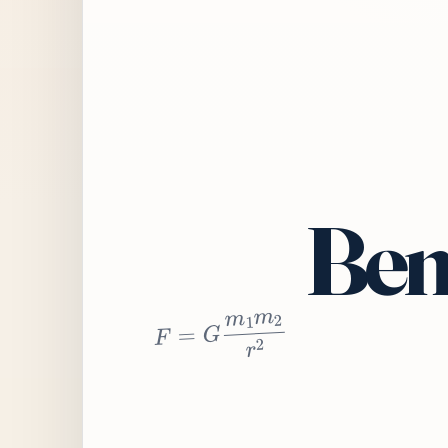
Bem
2
r
2
m
1
m
G
=
F