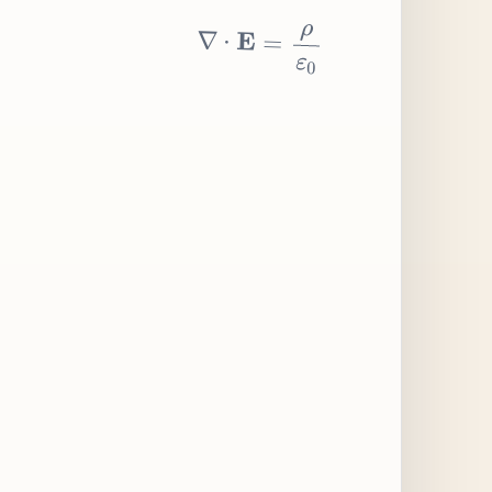
∇
⋅
E
=
ρ
ε
0