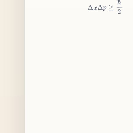
≥
p
Δ
x
Δ