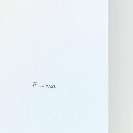
F
=
m
a