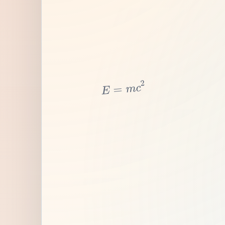
2
c
m
=
E