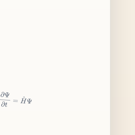
∂
Ψ
∂
t
=
H
^
Ψ