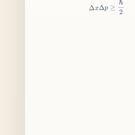
≥
p
Δ
x
Δ