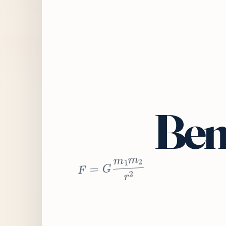
Bem
2
r
2
m
1
m
G
=
F