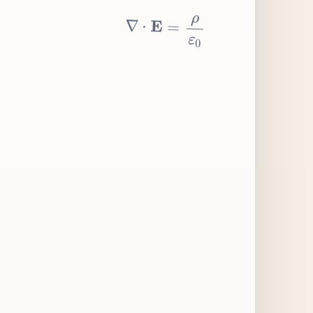
∇
⋅
E
=
ρ
ε
0