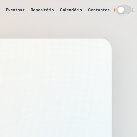
Eventos
Repositório
Calendário
Contactos
☀
☾
Alternar tema