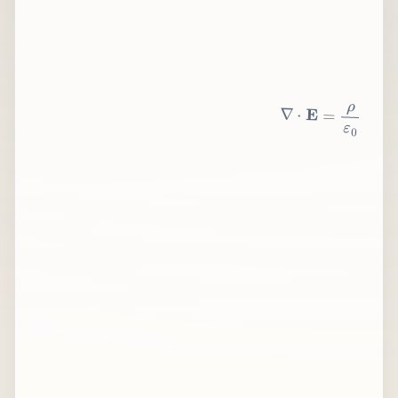
∇
⋅
E
=
ρ
ε
0