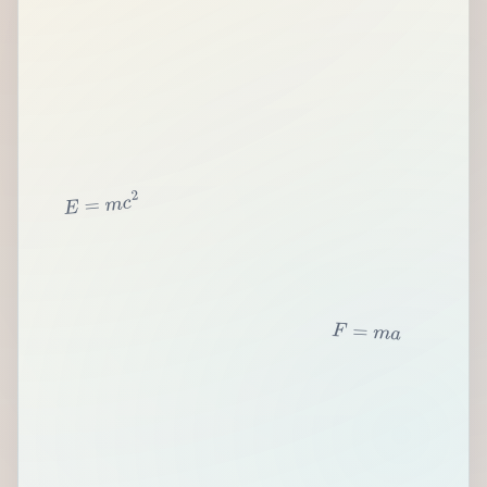
2
c
m
=
E
F
=
m
a