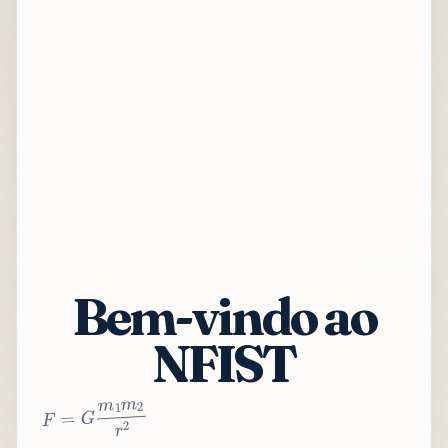
Bem-vindo ao
NFIST
2
r
2
m
1
m
G
=
F