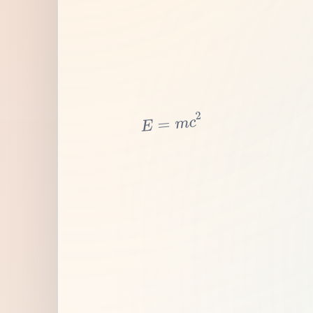
2
c
m
=
E