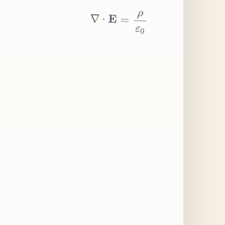
∇
⋅
E
=
ρ
ε
0