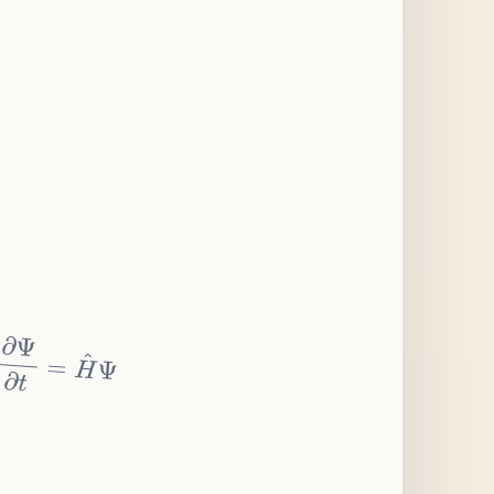
∂
Ψ
∂
t
=
H
^
Ψ