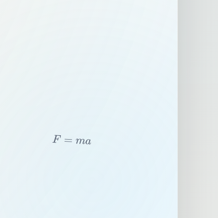
F
=
m
a