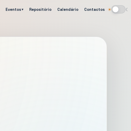
Eventos
Repositório
Calendário
Contactos
☀
☾
Alternar tema