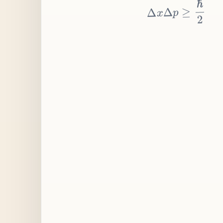
≥
p
Δ
x
Δ