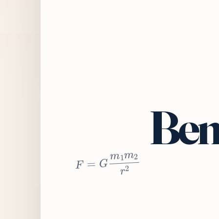
Bem
2
r
2
m
1
m
G
=
F