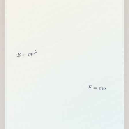
2
c
m
=
E
F
=
m
a