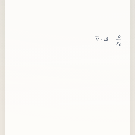
∇
⋅
E
=
ρ
ε
0