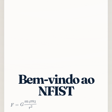
Bem-vindo ao
NFIST
2
r
2
m
1
m
G
=
F