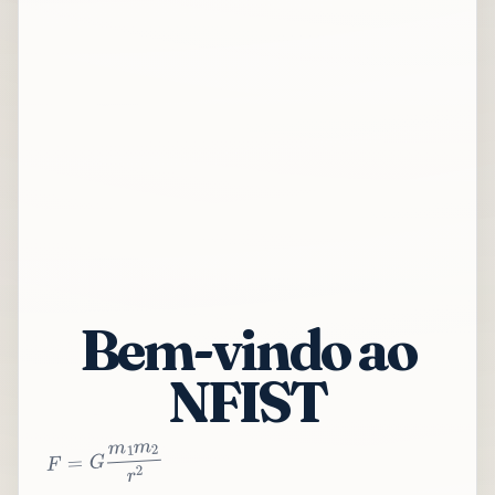
Bem-vindo ao
NFIST
2
r
2
m
1
m
G
=
F