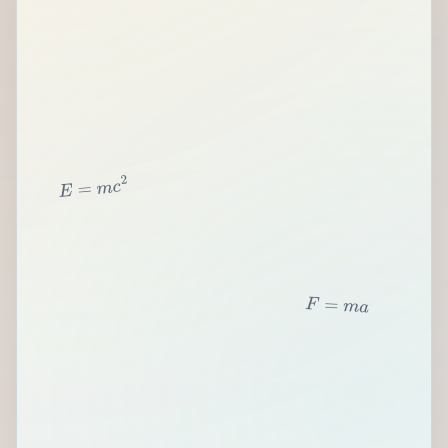
2
c
m
=
E
F
=
m
a