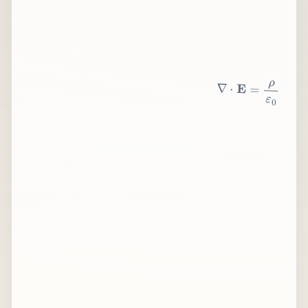
∇
⋅
E
=
ρ
ε
0