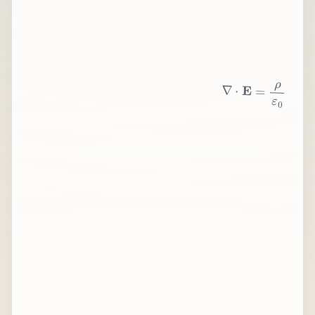
∇
⋅
E
=
ρ
ε
0