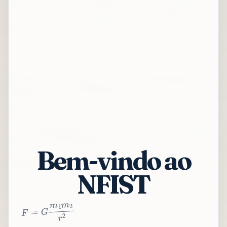
Bem-vindo ao
NFIST
2
r
2
m
1
m
G
=
F