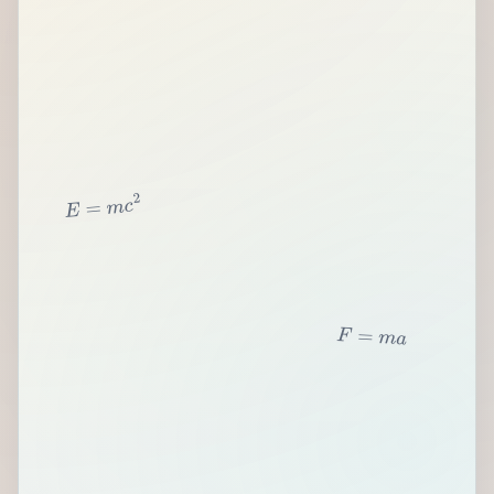
2
c
m
=
E
F
=
m
a