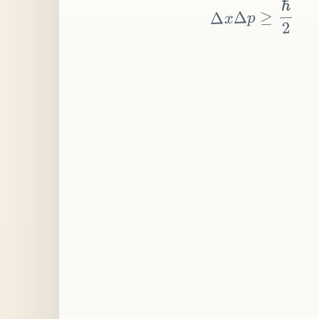
≥
p
Δ
x
Δ