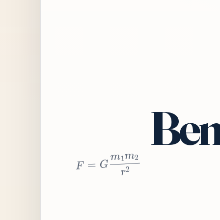
Bem
2
r
2
m
1
m
G
=
F