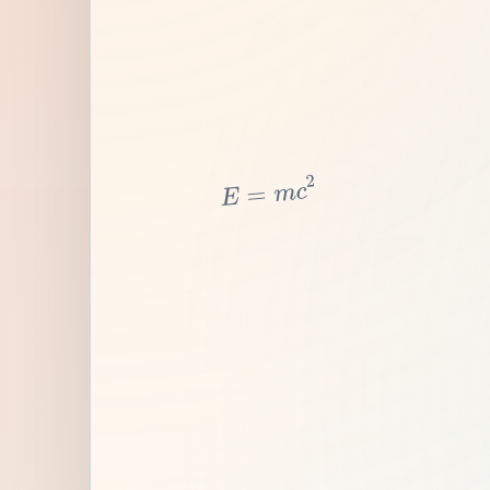
2
c
m
=
E