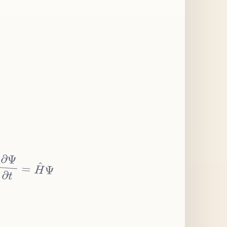
∂
Ψ
∂
t
=
H
^
Ψ