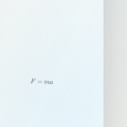
F
=
m
a