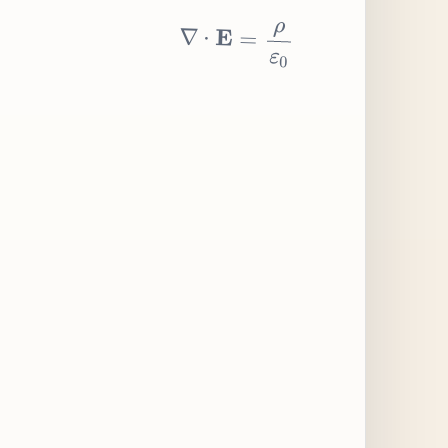
∇
⋅
E
=
ρ
ε
0