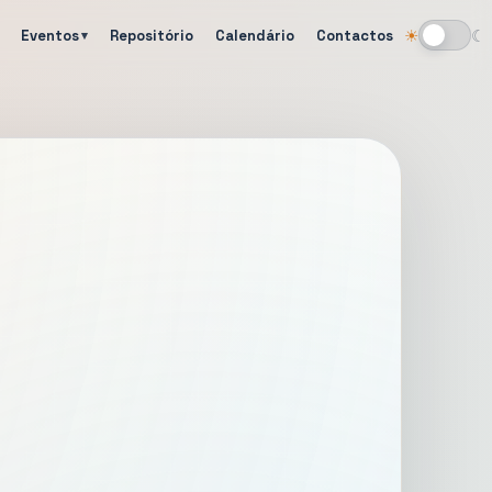
Eventos
Repositório
Calendário
Contactos
☀
☾
Alternar tema