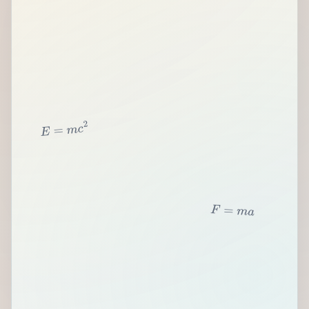
2
c
m
=
E
F
=
m
a