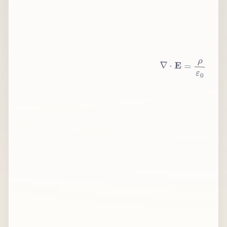
∇
⋅
E
=
ρ
ε
0