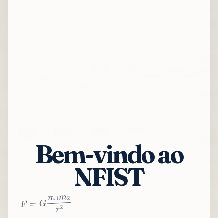
Bem-vindo ao
NFIST
2
r
2
m
1
m
G
=
F