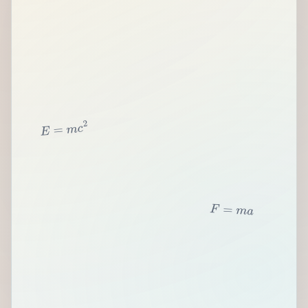
2
c
m
=
E
F
=
m
a