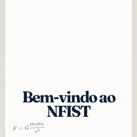
Bem-vindo ao
NFIST
2
r
2
m
1
m
G
=
F