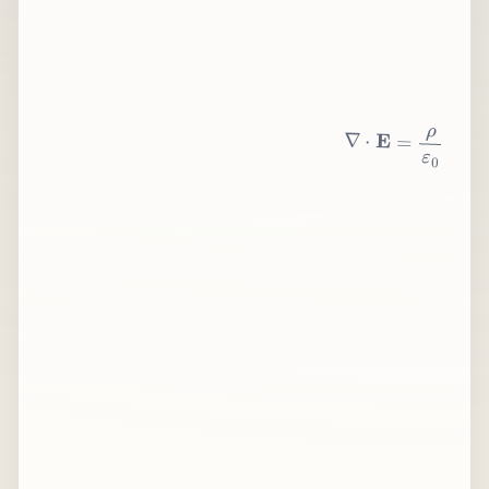
∇
⋅
E
=
ρ
ε
0