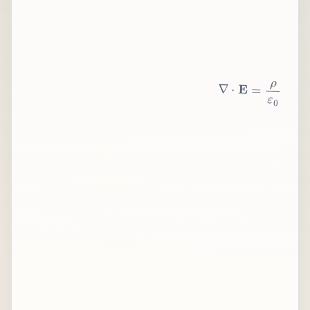
∇
⋅
E
=
ρ
ε
0