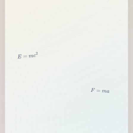
2
c
m
=
E
F
=
m
a