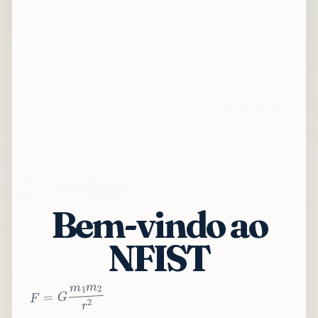
Bem-vindo ao
NFIST
2
r
2
m
1
m
G
=
F