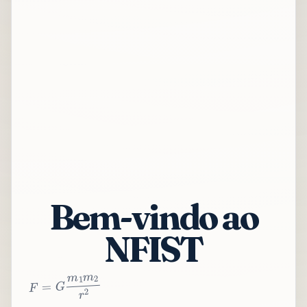
Bem-vindo ao
NFIST
2
r
2
m
1
m
G
=
F