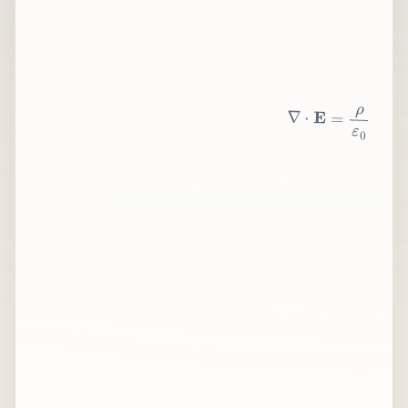
∇
⋅
E
=
ρ
ε
0