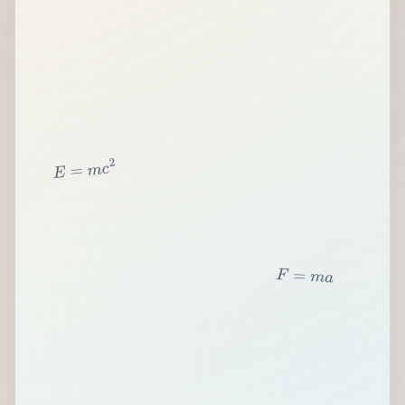
2
c
m
=
E
F
=
m
a