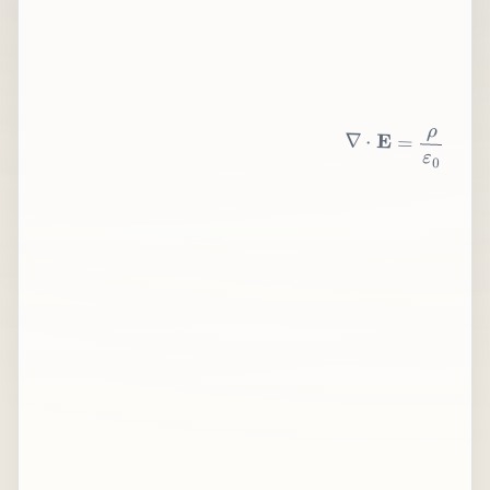
∇
⋅
E
=
ρ
ε
0