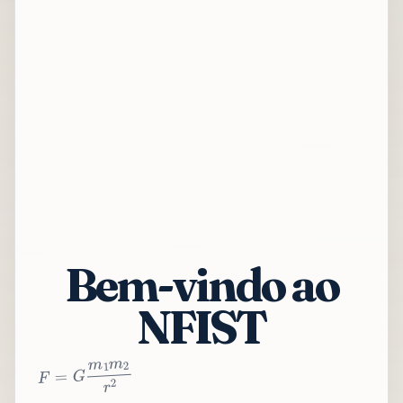
Bem-vindo ao
NFIST
2
r
2
m
1
m
G
=
F