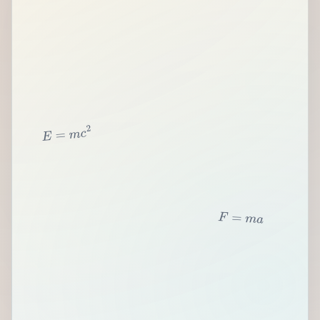
2
c
m
=
E
F
=
m
a