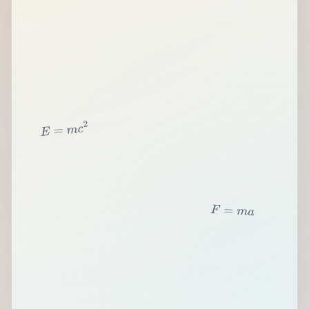
2
c
m
=
E
F
=
m
a