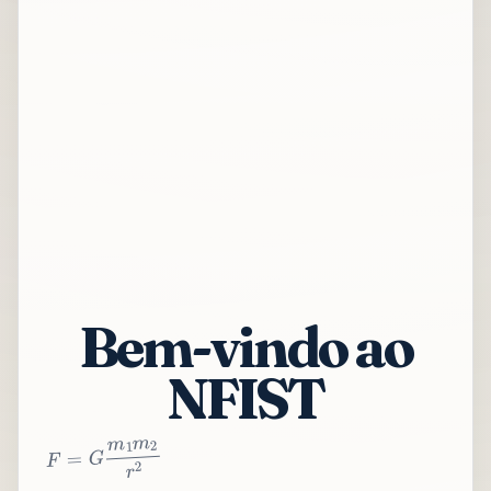
Bem-vindo ao
NFIST
2
r
2
m
1
m
G
=
F