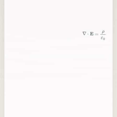
∇
⋅
E
=
ρ
ε
0