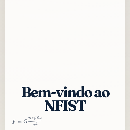
Bem-vindo ao
NFIST
2
r
2
m
1
m
G
=
F