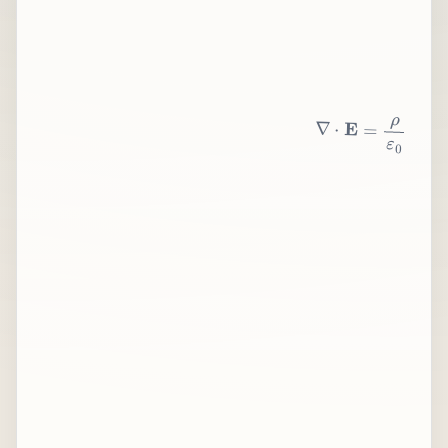
∇
⋅
E
=
ρ
ε
0