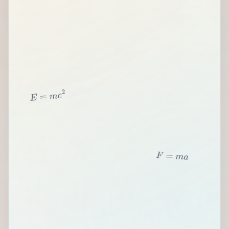
2
c
m
=
E
F
=
m
a