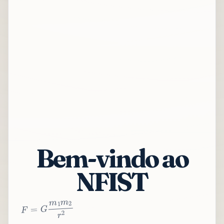
Bem-vindo ao
NFIST
2
r
2
m
1
m
G
=
F