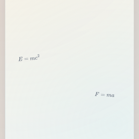
2
c
m
=
E
F
=
m
a