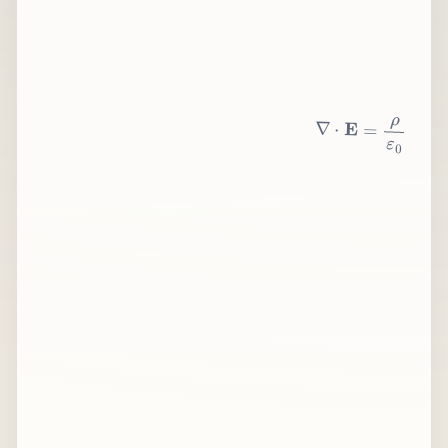
∇
⋅
E
=
ρ
ε
0