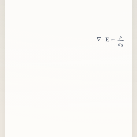
∇
⋅
E
=
ρ
ε
0