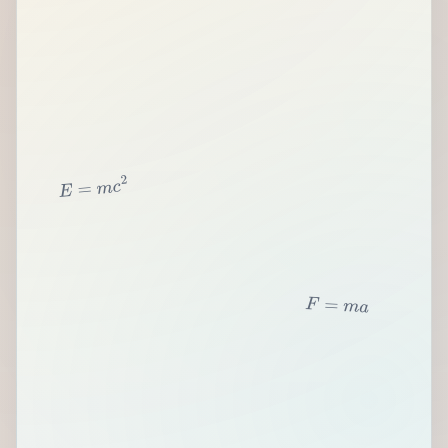
2
c
m
=
E
F
=
m
a