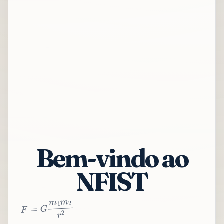
Bem-vindo ao
NFIST
2
r
2
m
1
m
G
=
F