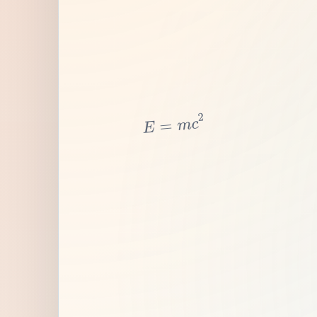
2
c
m
=
E