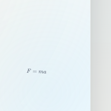
F
=
m
a