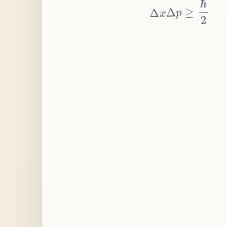
≥
p
Δ
x
Δ