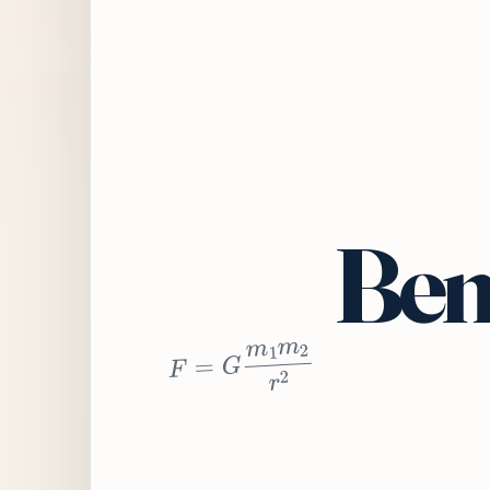
Bem
2
r
2
m
1
m
G
=
F