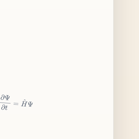
∂
Ψ
∂
t
=
H
^
Ψ