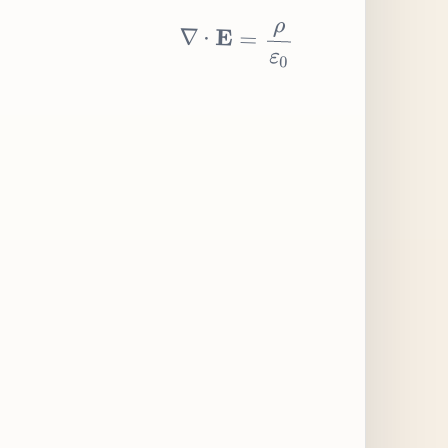
∇
⋅
E
=
ρ
ε
0