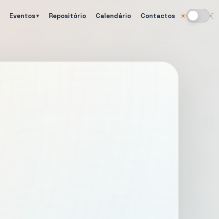
Eventos
Repositório
Calendário
Contactos
☀
☾
Alternar tema