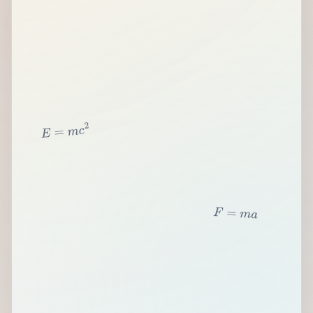
2
c
m
=
E
F
=
m
a