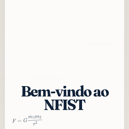
Bem-vindo ao
NFIST
2
r
2
m
1
m
G
=
F