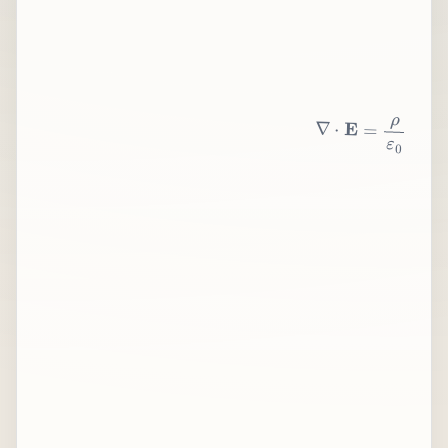
∇
⋅
E
=
ρ
ε
0