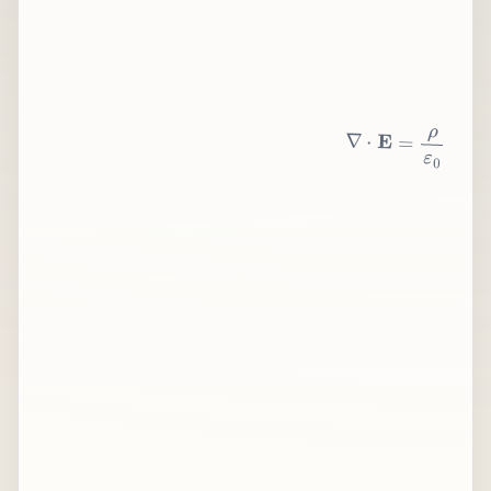
∇
⋅
E
=
ρ
ε
0