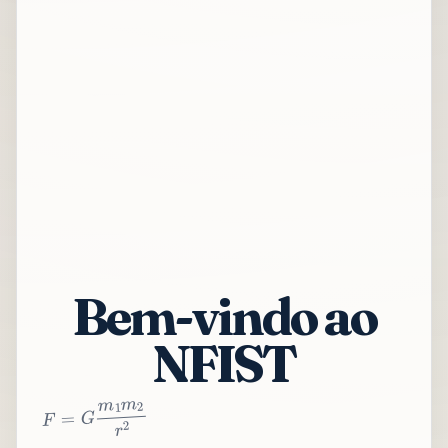
Bem-vindo ao
NFIST
2
r
2
m
1
m
G
=
F