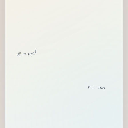
2
c
m
=
E
F
=
m
a