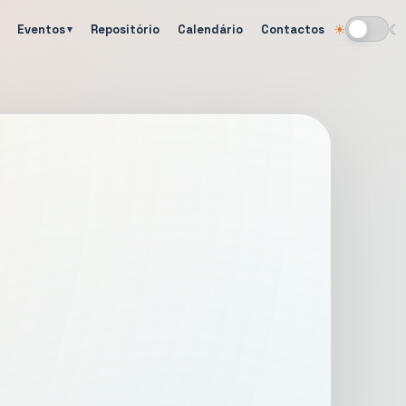
Eventos
Repositório
Calendário
Contactos
☀
☾
Alternar tema