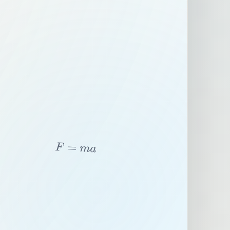
F
=
m
a