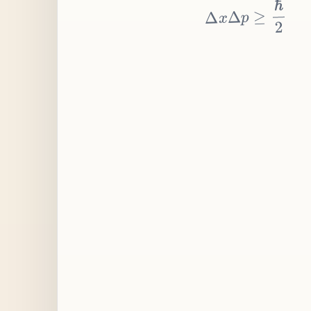
≥
p
Δ
x
Δ