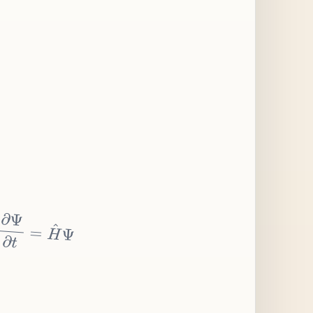
∂
Ψ
∂
t
=
H
^
Ψ