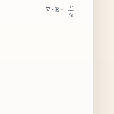
∇
⋅
E
=
ρ
ε
0