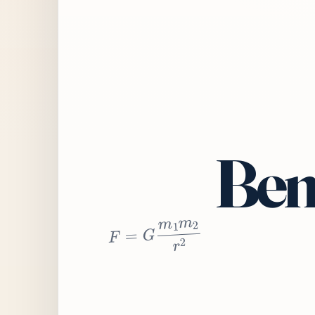
Bem
2
r
2
m
1
m
G
=
F