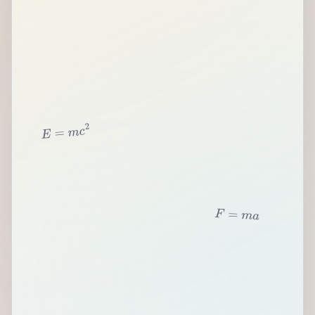
2
c
m
=
E
F
=
m
a