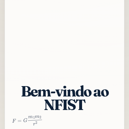
Bem-vindo ao
NFIST
2
r
2
m
1
m
G
=
F