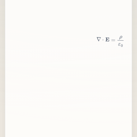
∇
⋅
E
=
ρ
ε
0