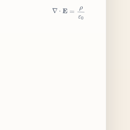
∇
⋅
E
=
ρ
ε
0