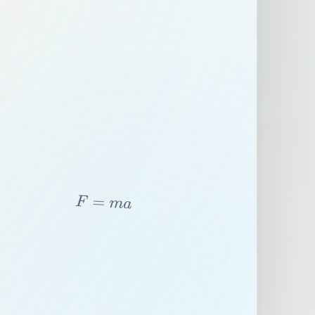
F
=
m
a