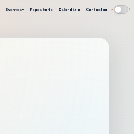
Eventos
Repositório
Calendário
Contactos
☀
☾
Alternar tema