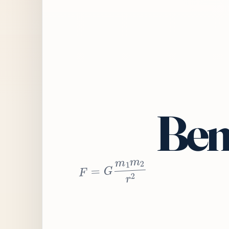
Bem
2
r
2
m
1
m
G
=
F