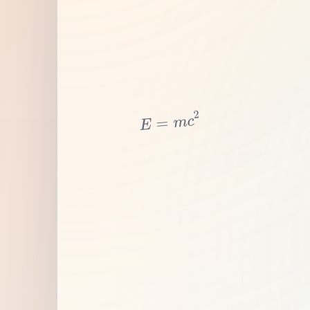
2
c
m
=
E