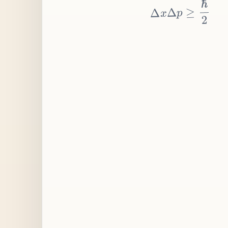
≥
p
Δ
x
Δ