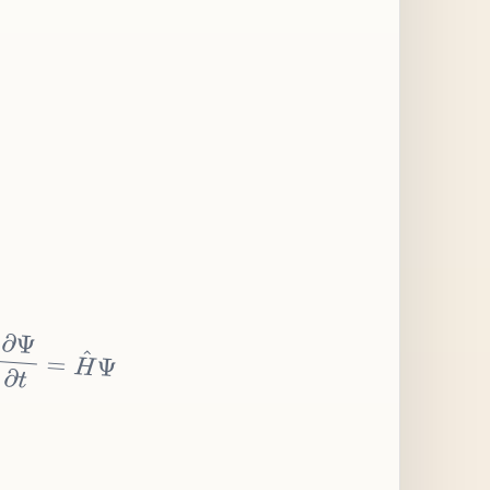
∂
Ψ
∂
t
=
H
^
Ψ