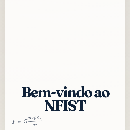
Bem-vindo ao
NFIST
2
r
2
m
1
m
G
=
F