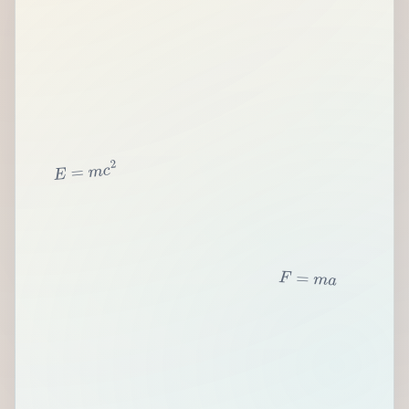
2
c
m
=
E
F
=
m
a