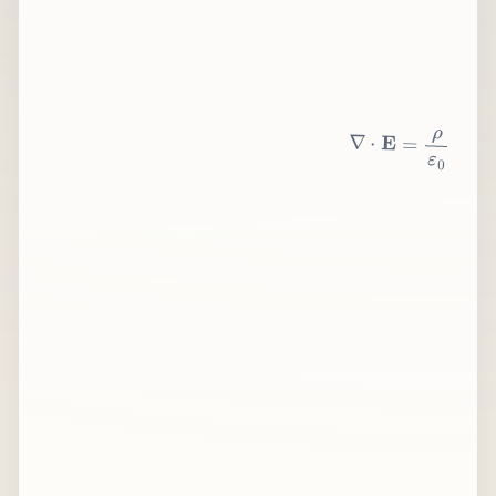
∇
⋅
E
=
ρ
ε
0