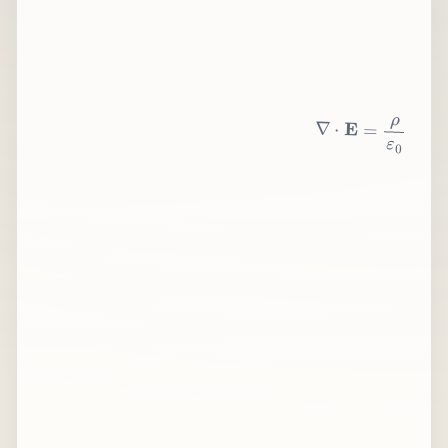
∇
⋅
E
=
ρ
ε
0