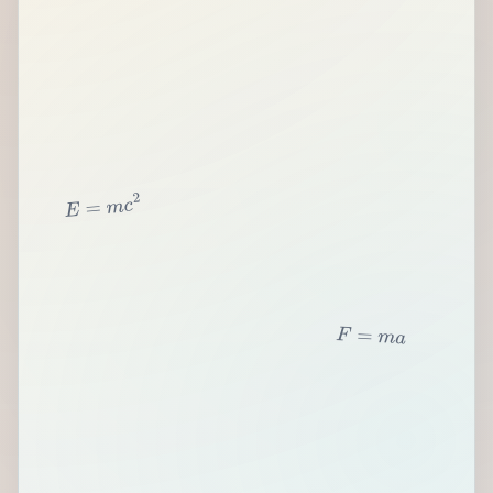
2
c
m
=
E
F
=
m
a