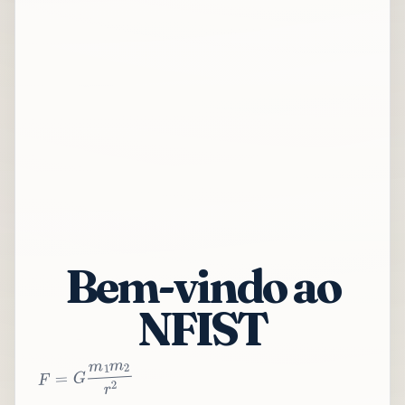
Bem-vindo ao
NFIST
2
r
2
m
1
m
G
=
F