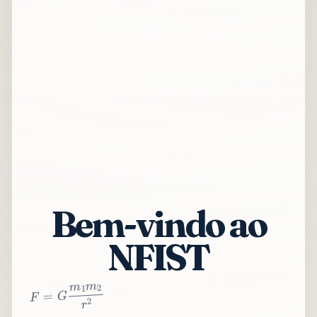
Bem-vindo ao
NFIST
2
r
2
m
1
m
G
=
F