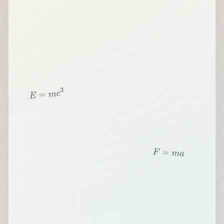
2
c
m
=
E
F
=
m
a