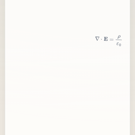
∇
⋅
E
=
ρ
ε
0