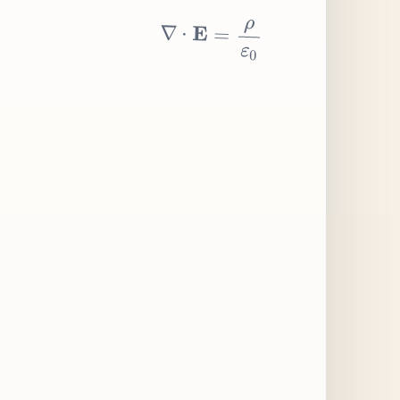
∇
⋅
E
=
ρ
ε
0