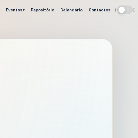
Eventos
Repositório
Calendário
Contactos
☀
☾
Alternar tema