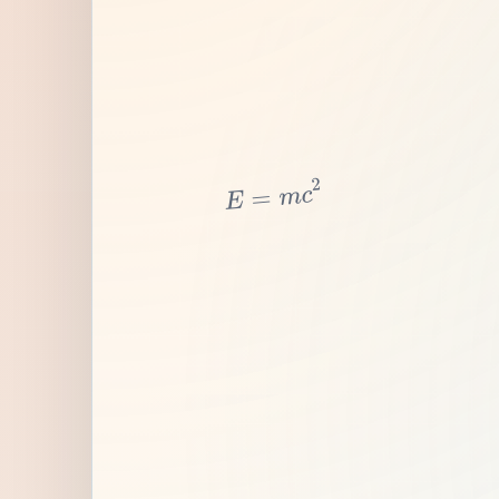
2
c
m
=
E