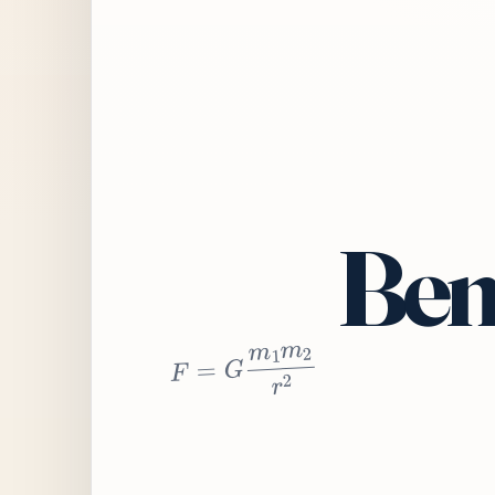
Bem
2
r
2
m
1
m
G
=
F