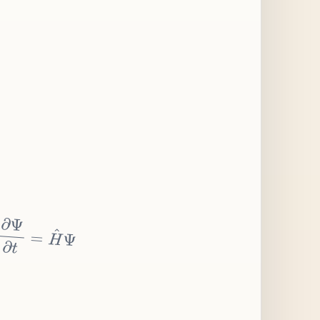
∂
Ψ
∂
t
=
H
^
Ψ