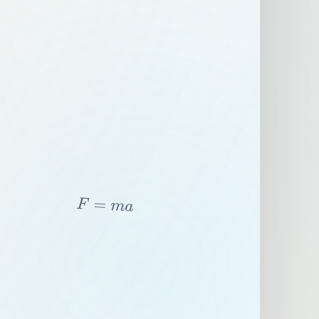
F
=
m
a