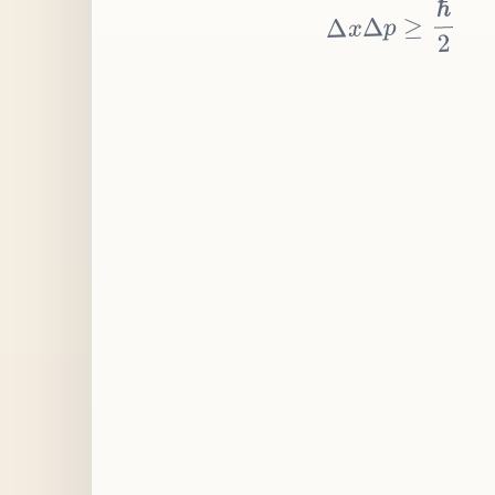
≥
p
Δ
x
Δ