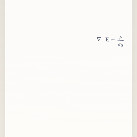
∇
⋅
E
=
ρ
ε
0