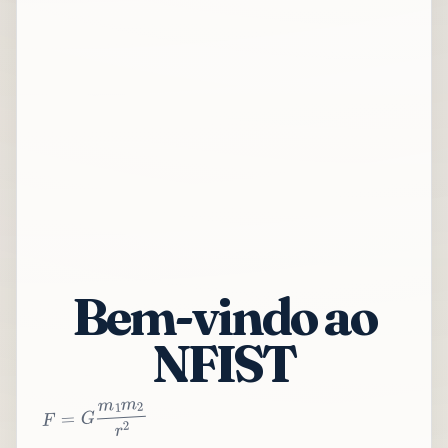
Bem-vindo ao
NFIST
2
r
2
m
1
m
G
=
F