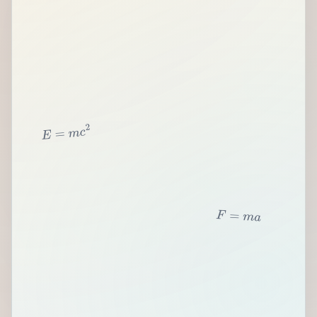
2
c
m
=
E
F
=
m
a