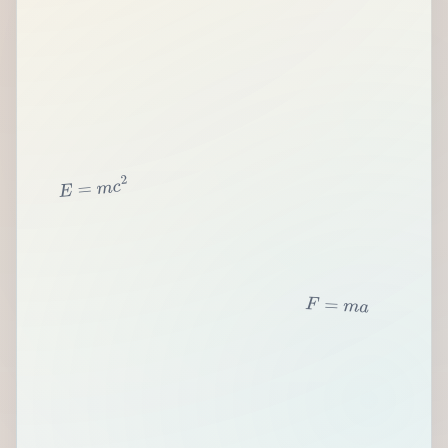
2
c
m
=
E
F
=
m
a