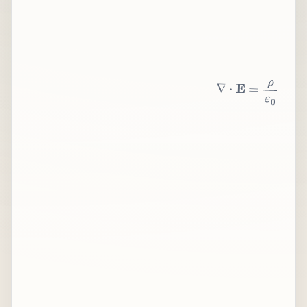
∇
⋅
E
=
ρ
ε
0