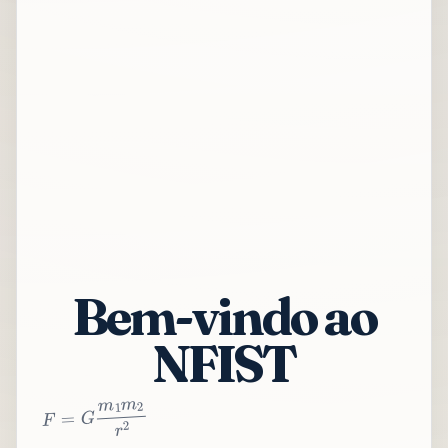
Bem-vindo ao
NFIST
2
r
2
m
1
m
G
=
F