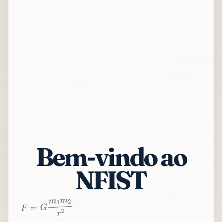
Bem-vindo ao
NFIST
2
r
2
m
1
m
G
=
F