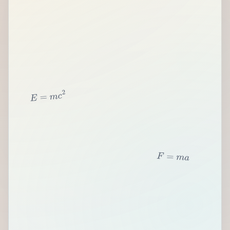
2
c
m
=
E
F
=
m
a