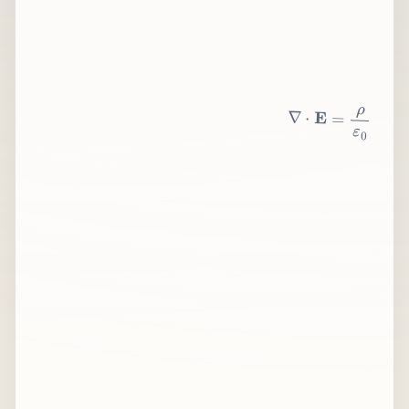
∇
⋅
E
=
ρ
ε
0