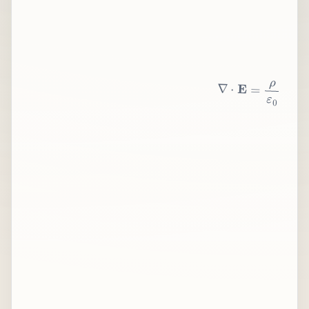
∇
⋅
E
=
ρ
ε
0