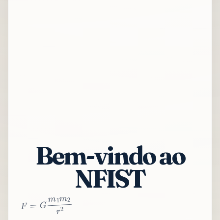
Bem-vindo ao
NFIST
2
r
2
m
1
m
G
=
F