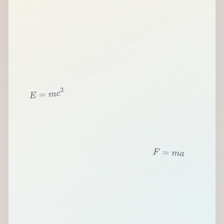
2
c
m
=
E
F
=
m
a