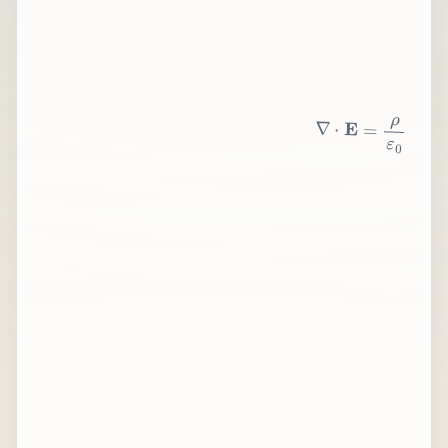
∇
⋅
E
=
ρ
ε
0