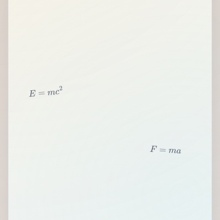
2
c
m
=
E
F
=
m
a