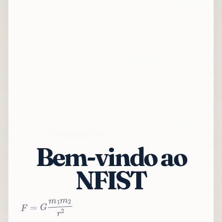
Bem-vindo ao
NFIST
2
r
2
m
1
m
G
=
F