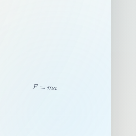
F
=
m
a