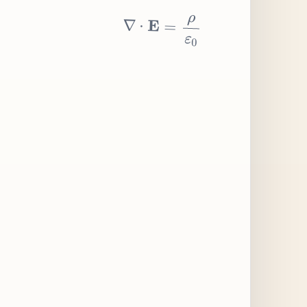
∇
⋅
E
=
ρ
ε
0