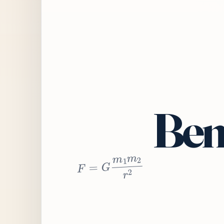
Bem
2
r
2
m
1
m
G
=
F