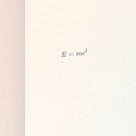
2
c
m
=
E