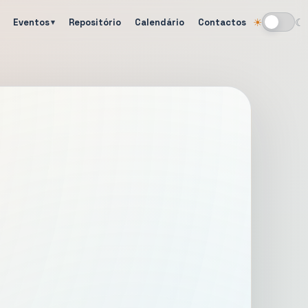
Eventos
Repositório
Calendário
Contactos
☀
☾
Alternar tema