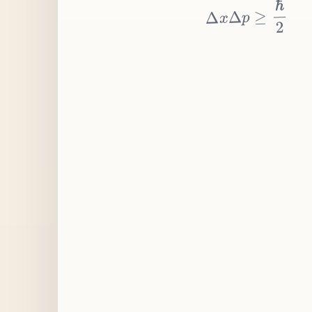
≥
p
Δ
x
Δ