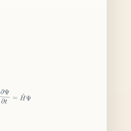
∂
Ψ
∂
t
=
H
^
Ψ