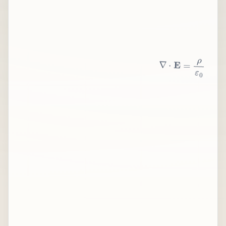
∇
⋅
E
=
ρ
ε
0