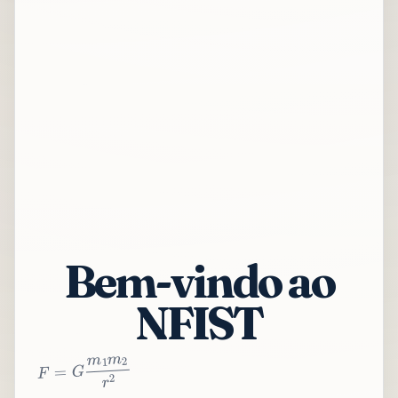
Bem-vindo ao
NFIST
2
r
2
m
1
m
G
=
F