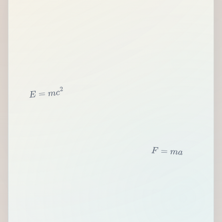
2
c
m
=
E
F
=
m
a