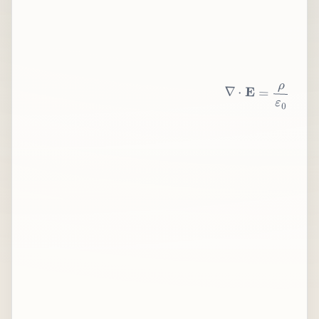
∇
⋅
E
=
ρ
ε
0