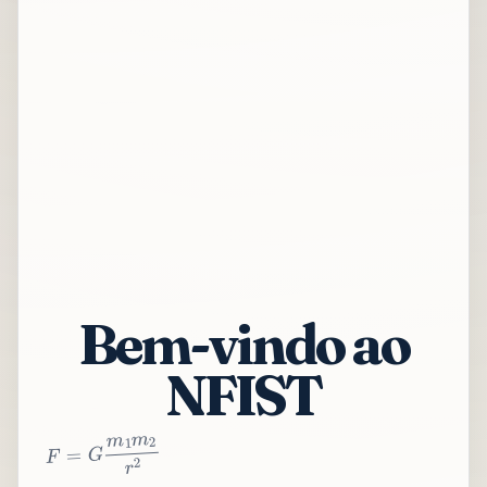
Bem-vindo ao
NFIST
2
r
2
m
1
m
G
=
F