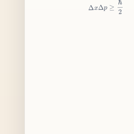
≥
p
Δ
x
Δ