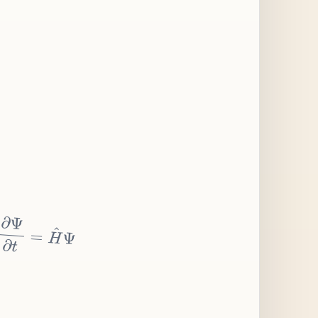
∂
Ψ
∂
t
=
H
^
Ψ