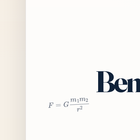
Bem
2
r
2
m
1
m
G
=
F