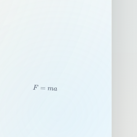
F
=
m
a