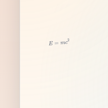
2
c
m
=
E