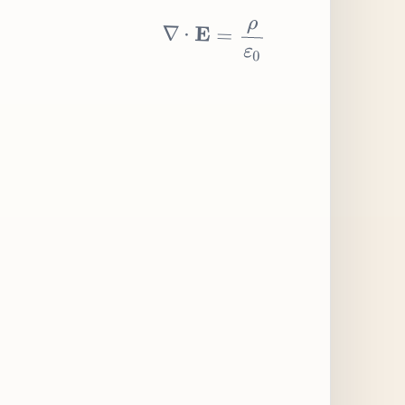
∇
⋅
E
=
ρ
ε
0