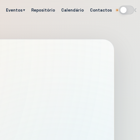
Eventos
Repositório
Calendário
Contactos
☀
☾
Alternar tema