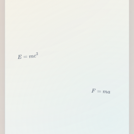
2
c
m
=
E
F
=
m
a