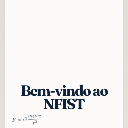
Bem-vindo ao
NFIST
2
r
2
m
1
m
G
=
F