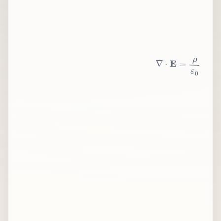
∇
⋅
E
=
ρ
ε
0