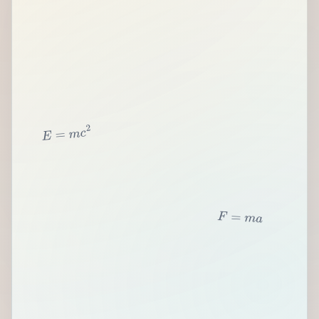
2
c
m
=
E
F
=
m
a