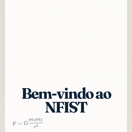
Bem-vindo ao
NFIST
2
r
2
m
1
m
G
=
F