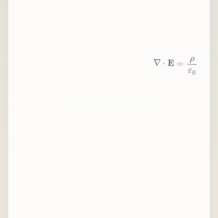
∇
⋅
E
=
ρ
ε
0