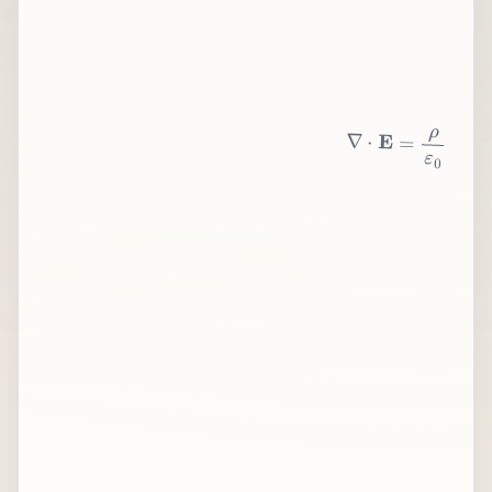
∇
⋅
E
=
ρ
ε
0