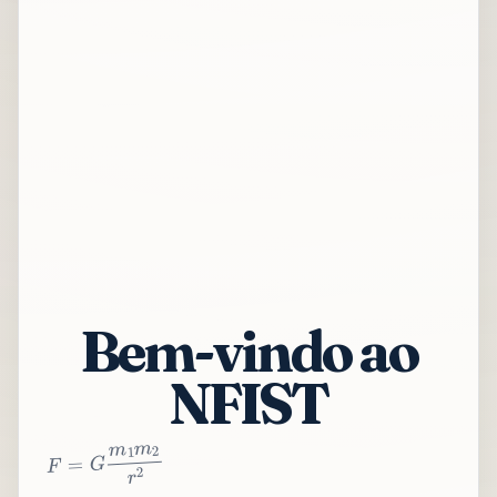
Bem-vindo ao
NFIST
2
r
2
m
1
m
G
=
F