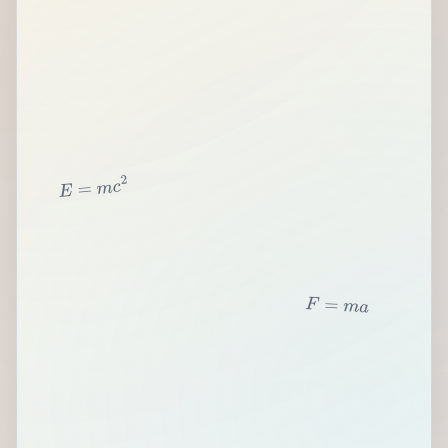
2
c
m
=
E
F
=
m
a