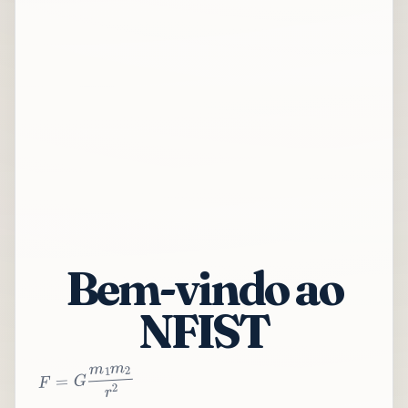
Bem-vindo ao
NFIST
2
r
2
m
1
m
G
=
F