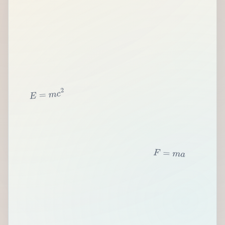
2
c
m
=
E
F
=
m
a