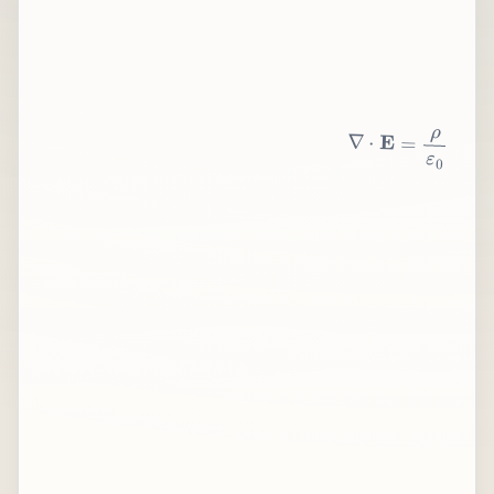
∇
⋅
E
=
ρ
ε
0