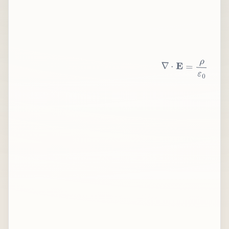
∇
⋅
E
=
ρ
ε
0