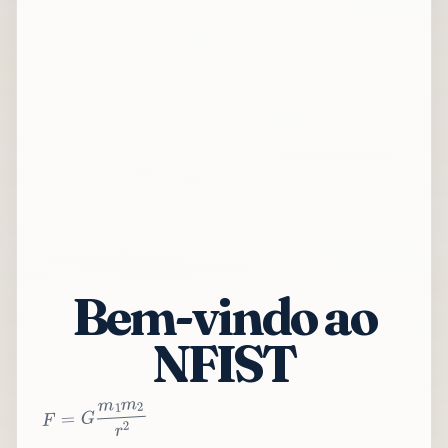
Bem-vindo ao
NFIST
2
r
2
m
1
m
G
=
F