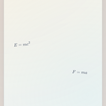
2
c
m
=
E
F
=
m
a