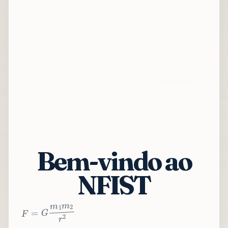
Bem-vindo ao
NFIST
2
r
2
m
1
m
G
=
F