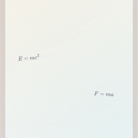
2
c
m
=
E
F
=
m
a