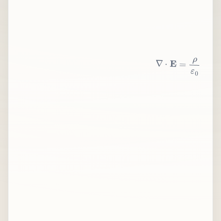
∇
⋅
E
=
ρ
ε
0