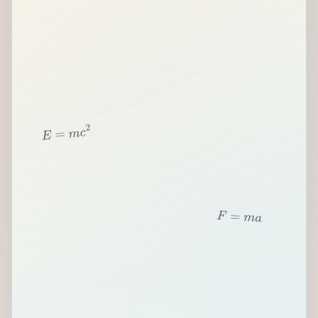
2
c
m
=
E
F
=
m
a