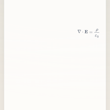
∇
⋅
E
=
ρ
ε
0