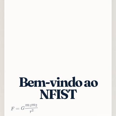
Bem-vindo ao
NFIST
2
r
2
m
1
m
G
=
F