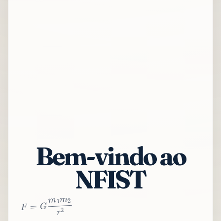
Bem-vindo ao
NFIST
2
r
2
m
1
m
G
=
F