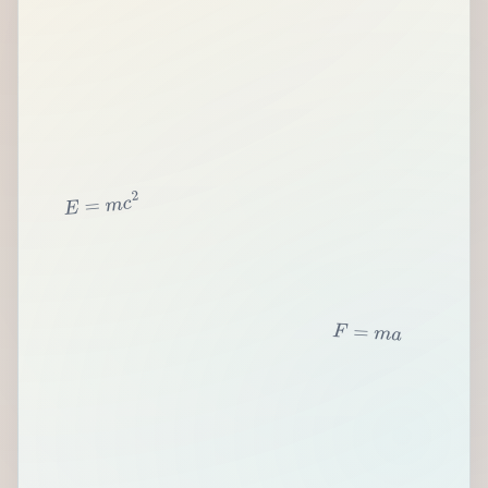
2
c
m
=
E
F
=
m
a