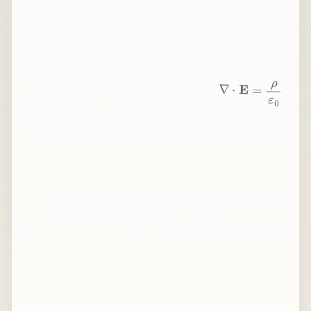
∇
⋅
E
=
ρ
ε
0