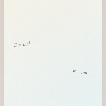
2
c
m
=
E
F
=
m
a