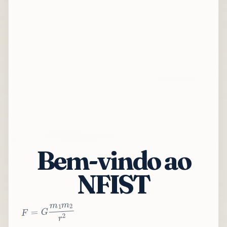
Bem-vindo ao
NFIST
2
r
2
m
1
m
G
=
F