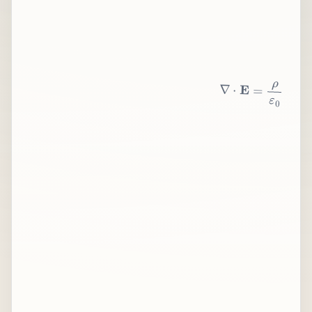
∇
⋅
E
=
ρ
ε
0